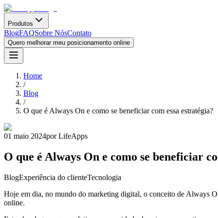
Produtos
Blog
FAQ
Sobre Nós
Contato
Quero melhorar meu posicionamento online
Home
/
Blog
/
O que é Always On e como se beneficiar com essa estratégia?
01 maio 2024
por LifeApps
O que é Always On e como se beneficiar co
Blog
Experiência do cliente
Tecnologia
Hoje em dia, no mundo do marketing digital, o conceito de Always O
online.