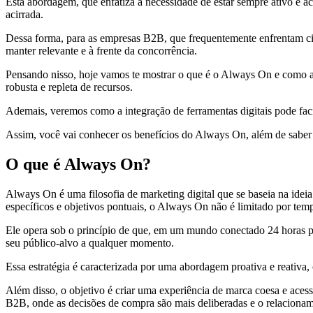
Esta abordagem, que enfatiza a necessidade de estar sempre ativo e a
acirrada.
Dessa forma, para as empresas B2B, que frequentemente enfrentam ci
manter relevante e à frente da concorrência.
Pensando nisso, hoje vamos te mostrar o que é o Always On e como 
robusta e repleta de recursos.
Ademais, veremos como a integração de ferramentas digitais pode facil
Assim, você vai conhecer os benefícios do Always On, além de saber 
O que é Always On?
Always On é uma filosofia de marketing digital que se baseia na ideia
específicos e objetivos pontuais, o Always On não é limitado por tem
Ele opera sob o princípio de que, em um mundo conectado 24 horas por
seu público-alvo a qualquer momento.
Essa estratégia é caracterizada por uma abordagem proativa e reativa,
Além disso, o objetivo é criar uma experiência de marca coesa e aces
B2B, onde as decisões de compra são mais deliberadas e o relacionam