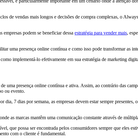
cessível, é particularmente importante em um cenário onde a atenção do
clos de vendas mais longos e decisões de compra complexas, o Always
as empresas podem se beneficiar dessa
estratégia para vender mais
, esp
itar uma presença online contínua e como isso pode transformar as inter
como implementá-lo efetivamente em sua estratégia de marketing digit
 de uma presença online contínua e ativa. Assim, ao contrário das camp
po ou evento.
 dia, 7 dias por semana, as empresas devem estar sempre presentes, ofe
 onde as marcas mantêm uma comunicação constante através de múltiplas 
sível, que possa ser encontrada pelos consumidores sempre que eles est
ento com o cliente é fundamental.