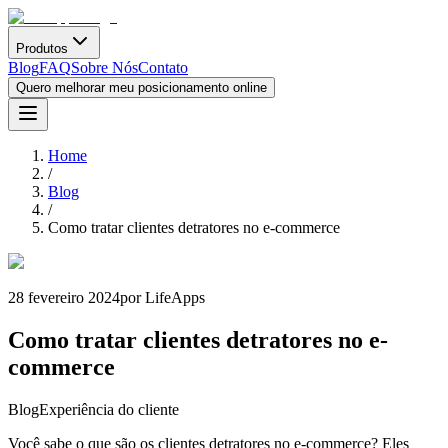
Produtos
Blog
FAQ
Sobre Nós
Contato
Quero melhorar meu posicionamento online
Home
/
Blog
/
Como tratar clientes detratores no e-commerce
28 fevereiro 2024
por LifeApps
Como tratar clientes detratores no e-
commerce
Blog
Experiência do cliente
Você sabe o que são os clientes detratores no e-commerce? Eles