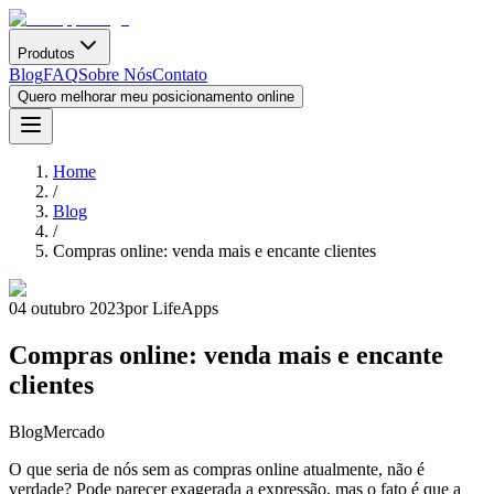
Produtos
Blog
FAQ
Sobre Nós
Contato
Quero melhorar meu posicionamento online
Home
/
Blog
/
Compras online: venda mais e encante clientes
04 outubro 2023
por LifeApps
Compras online: venda mais e encante
clientes
Blog
Mercado
O que seria de nós sem as compras online atualmente, não é
verdade? Pode parecer exagerada a expressão, mas o fato é que a