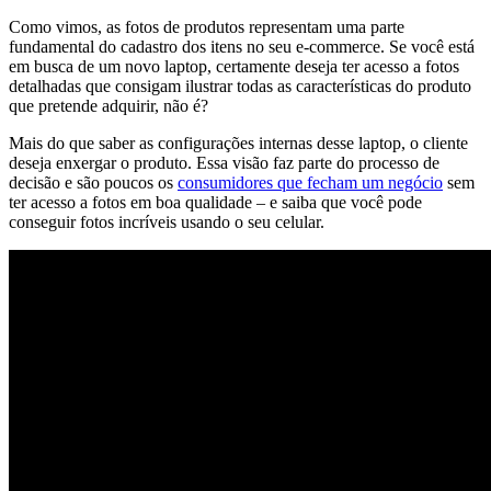
Como vimos, as fotos de produtos representam uma parte
fundamental do cadastro dos itens no seu e-commerce. Se você está
em busca de um novo laptop, certamente deseja ter acesso a fotos
detalhadas que consigam ilustrar todas as características do produto
que pretende adquirir, não é?
Mais do que saber as configurações internas desse laptop, o cliente
deseja enxergar o produto. Essa visão faz parte do processo de
decisão e são poucos os
consumidores que fecham um negócio
sem
ter acesso a fotos em boa qualidade – e saiba que você pode
conseguir fotos incríveis usando o seu celular.