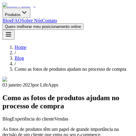
Produtos
Blog
FAQ
Sobre Nós
Contato
Quero melhorar meu posicionamento online
Home
/
Blog
/
Como as fotos de produtos ajudam no processo de compra
03 janeiro 2023
por LifeApps
Como as fotos de produtos ajudam no
processo de compra
Blog
Experiência do cliente
Vendas
As fotos de produtos têm um papel de grande importância na
decisão de um cliente que entra no seu e-commerce.