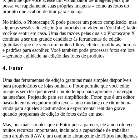
X permite que você acesse um visualizador de imagens para que
possa ver rapidamente suas próprias imagens – como as fotos do
produto que acabou de tirar para sua loja.
No início, o Photoscape X pode parecer um pouco complicado, mas
algumas sessões de edição (ou tutoriais em vídeo no YouTube) farão
você se sentir em casa. Uma das razões pelas quais o Photoscape X
continua a ser um grande candidato às ferramentas de edição
gratuitas é que ele vem com muitos filtros, efeitos, molduras, bordas
e padrões para escolher. Você também pode processar fotos em lote
– gerando agilidade na edição das fotos de produtos.
4. Fotor
Uma das ferramentas de edição gratuitas mais simples disponíveis
para proprietários de lojas online, o Fotor permite que você edite
imagens sem ter que investir muito tempo para aprender a navegar
na interface. Projetado para ser simplificado, Fotor, que é um editor
baseado em navegador muito leve – uma mudança de ritmo bem-
vinda para aqueles acostumados a experimentar lentidão grave
quando programas de edição de fotos estão em uso.
Mas, por mais simples que o Fotor possa parecer, ele ainda oferece
muitos recursos importantes, incluindo a capacidade de trabalhar
com arquivos RAW e um conjunto abrangente de Filtros Inteligentes