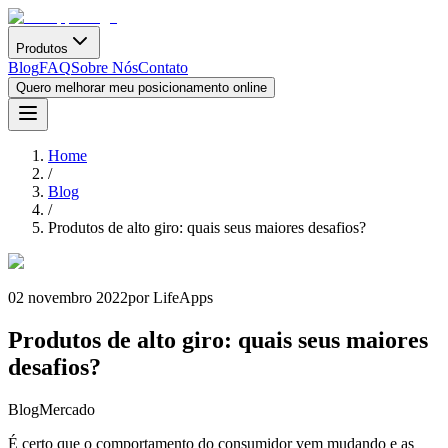
Produtos
Blog
FAQ
Sobre Nós
Contato
Quero melhorar meu posicionamento online
Home
/
Blog
/
Produtos de alto giro: quais seus maiores desafios?
02 novembro 2022
por LifeApps
Produtos de alto giro: quais seus maiores
desafios?
Blog
Mercado
É certo que o comportamento do consumidor vem mudando e as