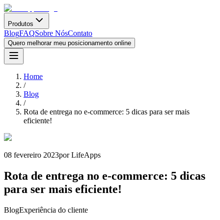
Produtos
Blog
FAQ
Sobre Nós
Contato
Quero melhorar meu posicionamento online
Home
/
Blog
/
Rota de entrega no e-commerce: 5 dicas para ser mais
eficiente!
08 fevereiro 2023
por LifeApps
Rota de entrega no e-commerce: 5 dicas
para ser mais eficiente!
Blog
Experiência do cliente