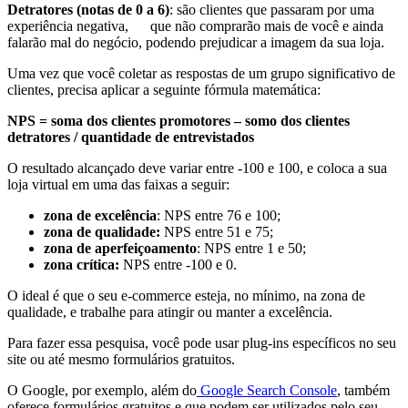
Detratores (notas de 0 a 6)
: são clientes que passaram por uma
experiência negativa, que não comprarão mais de você e ainda
falarão mal do negócio, podendo prejudicar a imagem da sua loja.
Uma vez que você coletar as respostas de um grupo significativo de
clientes, precisa aplicar a seguinte fórmula matemática:
NPS = soma dos clientes promotores – somo dos clientes
detratores / quantidade de entrevistados
O resultado alcançado deve variar entre -100 e 100, e coloca a sua
loja virtual em uma das faixas a seguir:
zona de excelência
: NPS entre 76 e 100;
zona de qualidade:
NPS entre 51 e 75;
zona de aperfeiçoamento
: NPS entre 1 e 50;
zona crítica:
NPS entre -100 e 0.
O ideal é que o seu e-commerce esteja, no mínimo, na zona de
qualidade, e trabalhe para atingir ou manter a excelência.
Para fazer essa pesquisa, você pode usar plug-ins específicos no seu
site ou até mesmo formulários gratuitos.
O Google, por exemplo, além do
Google Search Console
, também
oferece formulários gratuitos e que podem ser utilizados pelo seu